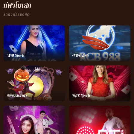
กีฬาโมเสค
ราคาต่อรองสด
WM Sports
AWC กีฬา
สมัครรับราคา
BAE Sports