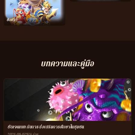
ยิงปลา
บทความและคู่มือ
ชัดเจนเบท กับการส่งเสริมการศึกษาในชุมชน
2026-08-07
974 อ่าน