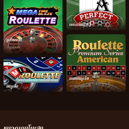
เพอร์เฟ็กต์ BJ
รูเล็ตเพลิง
ตัวคูณพิเศษ
อเมริกันรูเล็ต
มินิรูเล็ต
สองศูนย์ศูนย์พนัน
หมวดเกมโมเสค