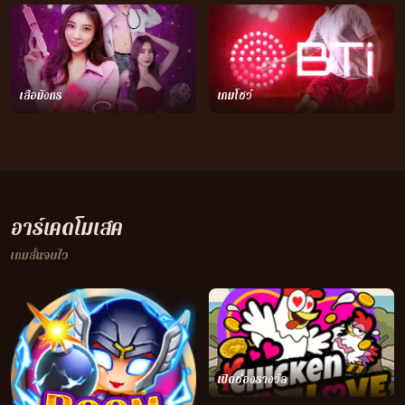
เสือมังกร
เกมโชว์
อาร์เคดโมเสค
เกมสั้นจบไว
เปิดช่องรางวัล